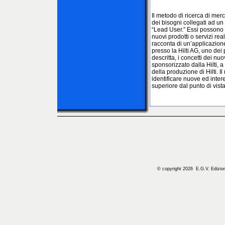
Il metodo di ricerca di me
dei bisogni collegati ad un
“Lead User.” Essi possono e
nuovi prodotti o servizi rea
racconta di un’applicazion
presso la Hilti AG, uno dei 
descritta, i concetti dei nu
sponsorizzato dalla Hilti, 
della produzione di Hilti. I
identificare nuove ed inter
superiore dal punto di vista d
© copyright 2026 E.G.V. Edizioni