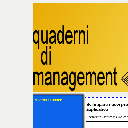
< Torna all'indice
Sviluppare nuovi pro
applicativo
Cornelius Herstatt, Eric vo