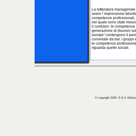
La letteratura manageriale
avere l´impressione talvo
competenze professionali, 
nel quale sono state misura
il contrario: le competenze 
generazione di (buone) solu
sociale" contengono il peri
conviviale da bar. I gruppi 
le competenze professional
riguarda quelle sociali.
© copyright 2026 E.G.V. Edizioni