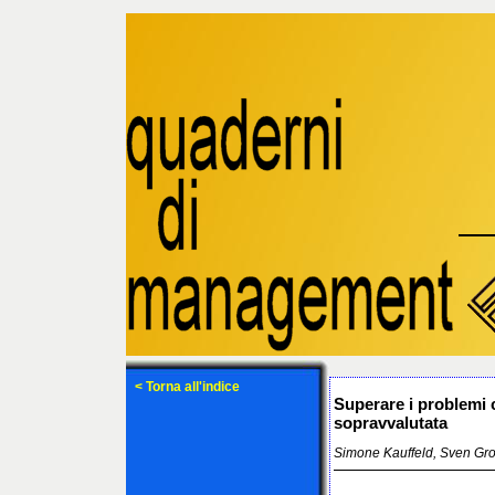
< Torna all'indice
Superare i problemi 
sopravvalutata
Simone Kauffeld, Sven Gro